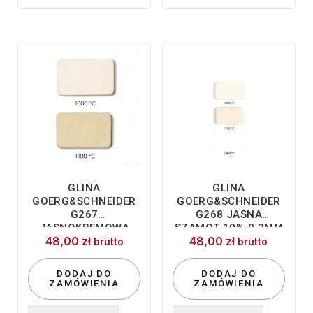
GLINA
GLINA
GOERG&SCHNEIDER
GOERG&SCHNEIDER
G267
G268 JASNA
JASNOKREMOWA
SZAMOT 10% 0,2MM
48,00
zł
48,00
zł
0,2MM SZAMOTU
brutto
brutto
DODAJ DO
DODAJ DO
ZAMÓWIENIA
ZAMÓWIENIA