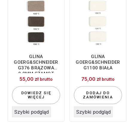
GLINA
GLINA
GOERG&SCHNEIDER
GOERG&SCHNEIDER
G376 BRĄZOWA
G1100 BIAŁA
0,8MM SZAMOT
55,00
zł
75,00
zł
10KG
brutto
brutto
DOWIEDZ SIĘ
DODAJ DO
WIĘCEJ
ZAMÓWIENIA
Szybki podgląd
Szybki podgląd