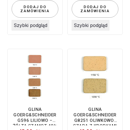
DODAJ DO
DODAJ DO
ZAMÓWIENIA
ZAMÓWIENIA
Szybki podgląd
Szybki podgląd
GLINA
GLINA
GOERG&SCHNEIDER
GOERG&SCHNEIDER
G596 LILIOWO –
G8251 OLIWKOWO-
ŻÓŁTA SZAMOT 40%
SZARA Z KROPKAMI