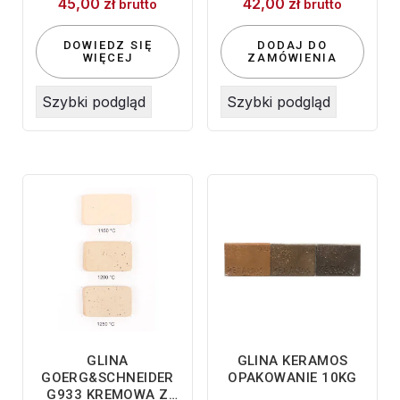
45,00
zł
42,00
zł
DO1,5MM
10KG
brutto
brutto
DOWIEDZ SIĘ
DODAJ DO
WIĘCEJ
ZAMÓWIENIA
Szybki podgląd
Szybki podgląd
GLINA
GLINA KERAMOS
GOERG&SCHNEIDER
OPAKOWANIE 10KG
G933 KREMOWA Z