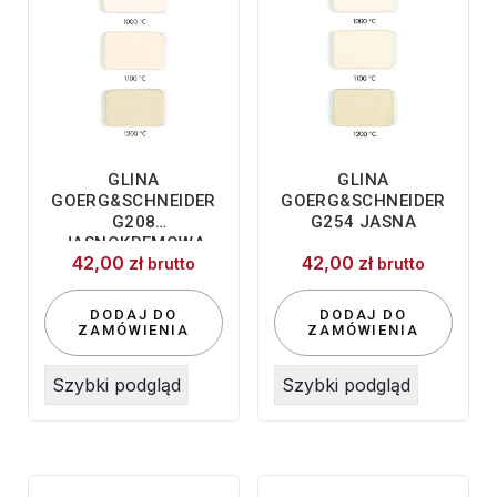
GLINA
GLINA
GOERG&SCHNEIDER
GOERG&SCHNEIDER
G208
G254 JASNA
JASNOKREMOWA
42,00
zł
42,00
zł
10KG
brutto
brutto
DODAJ DO
DODAJ DO
ZAMÓWIENIA
ZAMÓWIENIA
Szybki podgląd
Szybki podgląd