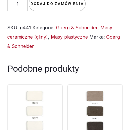
ilość
DODAJ DO ZAMÓWIENIA
Glina
Goerg&Schneider
SKU:
g441
Kategorie:
Goerg & Schneider
,
Masy
G441
ceramiczne (gliny)
,
Masy plastyczne
Marka:
Goerg
jasna
& Schneider
0,8mm
Szamot
10kg
Podobne produkty