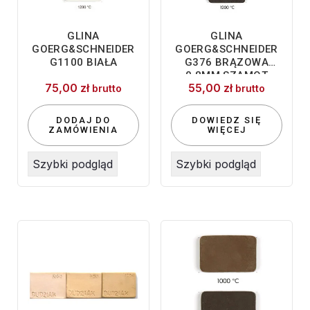
GLINA
GLINA
GOERG&SCHNEIDER
GOERG&SCHNEIDER
G1100 BIAŁA
G376 BRĄZOWA
0,8MM SZAMOT
75,00
zł
55,00
zł
10KG
brutto
brutto
DODAJ DO
DOWIEDZ SIĘ
ZAMÓWIENIA
WIĘCEJ
Szybki podgląd
Szybki podgląd