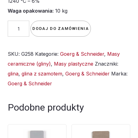
1240 °C – 6%
Waga opakowania:
10 kg
ilość
DODAJ DO ZAMÓWIENIA
Glina
Goerg&Schneider
SKU:
G258
Kategorie:
Goerg & Schneider
,
Masy
G258
ceramiczne (gliny)
,
Masy plastyczne
Znaczniki:
jasna
glina
,
glina z szamotem
,
Goerg & Schneider
Marka:
10kg
Goerg & Schneider
Podobne produkty