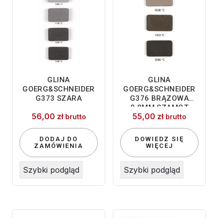
GLINA
GLINA
GOERG&SCHNEIDER
GOERG&SCHNEIDER
G373 SZARA
G376 BRĄZOWA
0,8MM SZAMOT
56,00
zł
55,00
zł
10KG
brutto
brutto
DODAJ DO
DOWIEDZ SIĘ
ZAMÓWIENIA
WIĘCEJ
Szybki podgląd
Szybki podgląd