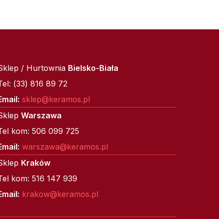
Sklep / Hurtownia
Bielsko-Biała
Tel: (33) 816 89 72
Email:
sklep@keramos.pl
Sklep
Warszawa
Tel kom: 506 099 725
Email:
warszawa@keramos.pl
Sklep
Kraków
Tel kom: 516 147 939
Email:
krakow@keramos.pl