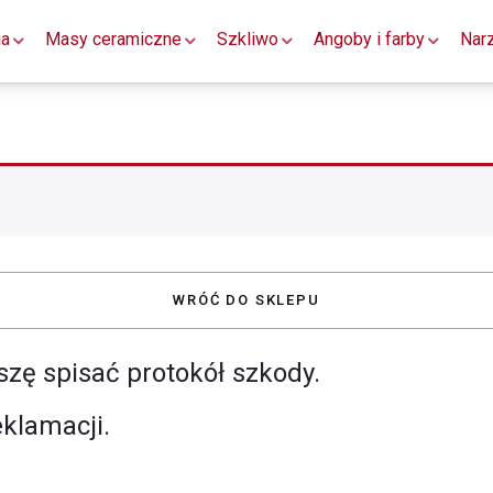
ia
Masy ceramiczne
Szkliwo
Angoby i farby
Nar
WRÓĆ DO SKLEPU
szę spisać protokół szkody.
eklamacji.