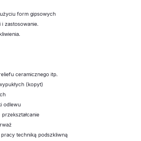
 użyciu form gipsowych
 i zastosowanie.
liwienia.
eliefu ceramicznego itp.
wypukłych (kopyt)
ych
ki odlewu
 przekształcanie
erważ
a pracy techniką podszkliwną