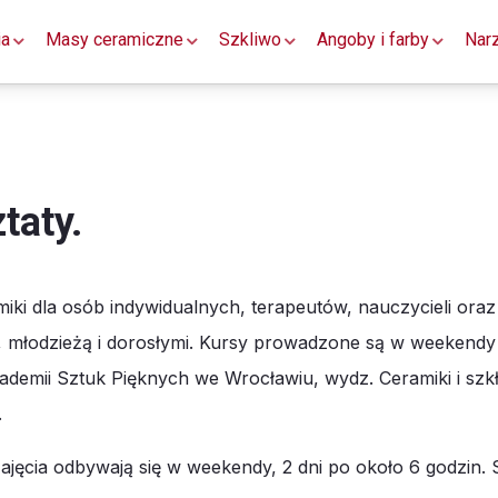
ia
Masy ceramiczne
Szkliwo
Angoby i farby
Nar
taty.
miki dla osób indywidualnych, terapeutów, nauczycieli oraz
, młodzieżą i dorosłymi. Kursy prowadzone są w weekendy
ademii Sztuk Pięknych we Wrocławiu, wydz. Ceramiki i szkł
.
 zajęcia odbywają się w weekendy, 2 dni po około 6 godzin.