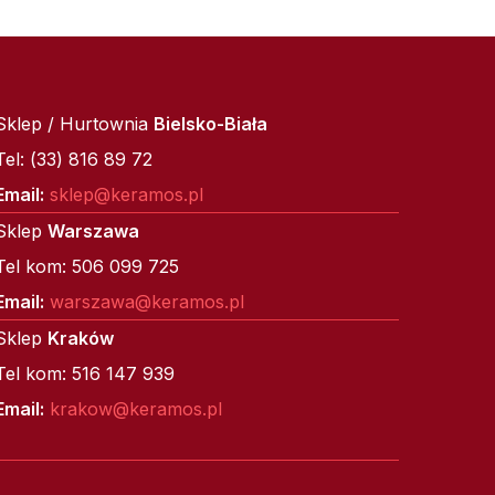
Sklep / Hurtownia
Bielsko-Biała
Tel: (33) 816 89 72
Email:
sklep@keramos.pl
Sklep
Warszawa
Tel kom: 506 099 725
Email:
warszawa@keramos.pl
Sklep
Kraków
Tel kom: 516 147 939
Email:
krakow@keramos.pl