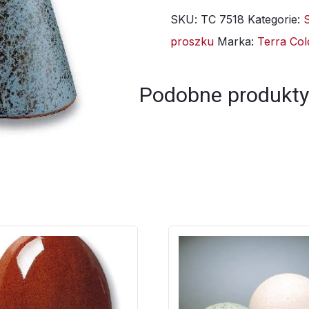
SKU:
TC 7518
Kategorie:
7518/TC
proszku
Marka:
Terra Col
2018
taube
-
Podobne produkty
1kg