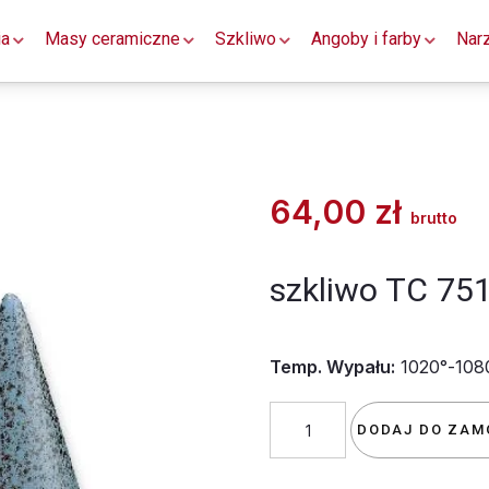
ia
Masy ceramiczne
Szkliwo
Angoby i farby
Nar
64,00
zł
brutto
szkliwo TC 75
Temp. Wypału:
1020°-108
ilość
DODAJ DO ZAM
szkliwo
TC