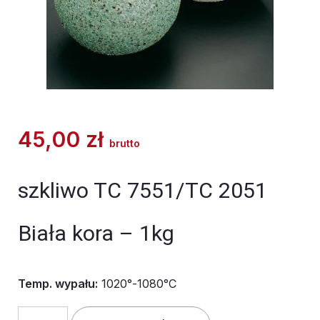
45,00
zł
brutto
szkliwo TC 7551/TC 2051
Biała kora – 1kg
Temp. wypału:
1020°-1080°C
ilość