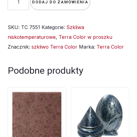
DODAJ DO ZAMÓWIENIA
szkliwo
TC
SKU:
TC 7551
Kategorie:
Szkliwa
7551/TC
niskotemperaturowe
,
Terra Color w proszku
2051
Znacznik:
szkliwo Terra Color
Marka:
Terra Color
Biała
kora
-
Podobne produkty
1kg