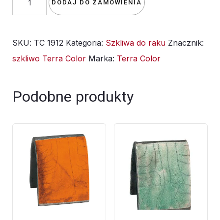
DODAJ DO ZAMÓWIENIA
szkliwo
TC
SKU:
TC 1912
Kategoria:
Szkliwa do raku
Znacznik:
1912
szkliwo Terra Color
Marka:
Terra Color
-
białe
do
Podobne produkty
raku
-
1kg