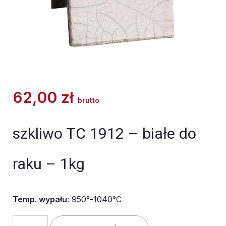
62,00
zł
brutto
szkliwo TC 1912 – białe do
raku – 1kg
Temp. wypału:
950°-1040°C
ilość