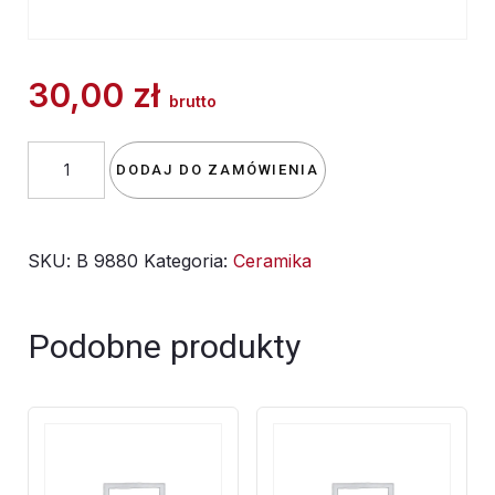
30,00
zł
brutto
ilość
DODAJ DO ZAMÓWIENIA
szkliwo
(
SKU:
B 9880
Kategoria:
Ceramika
opakowanie
200
ml
Podobne produkty
)
-
Pacyfik