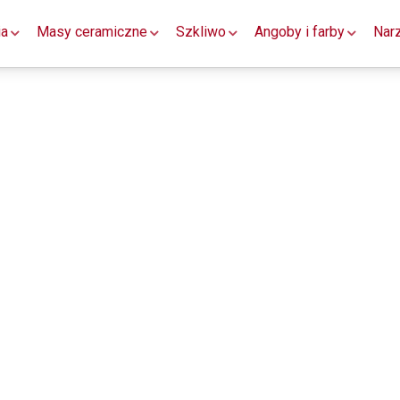
ia
Masy ceramiczne
Szkliwo
Angoby i farby
Nar