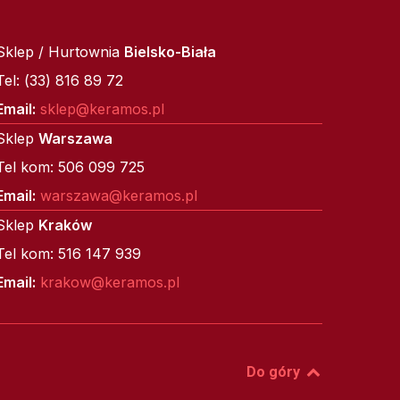
Sklep / Hurtownia
Bielsko-Biała
Tel: (33) 816 89 72
Email:
sklep@keramos.pl
Sklep
Warszawa
Tel kom: 506 099 725
Email:
warszawa@keramos.pl
Sklep
Kraków
Tel kom: 516 147 939
Email:
krakow@keramos.pl
Do góry