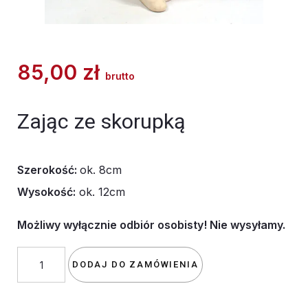
85,00
zł
brutto
Zając ze skorupką
Szerokość:
ok. 8cm
Wysokość:
ok. 12cm
Możliwy wyłącznie odbiór osobisty! Nie wysyłamy.
ilość
DODAJ DO ZAMÓWIENIA
Zając
ze