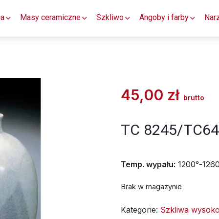
ia
Masy ceramiczne
Szkliwo
Angoby i farby
Nar
45,00
zł
brutto
TC 8245/TC645
Temp. wypału:
1200°-126
Brak w magazynie
Kategorie:
Szkliwa wysok