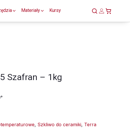
zędzia
Materiały
Kursy
 Szafran – 1kg
0°
otemperaturowe
,
Szkliwo do ceramiki
,
Terra