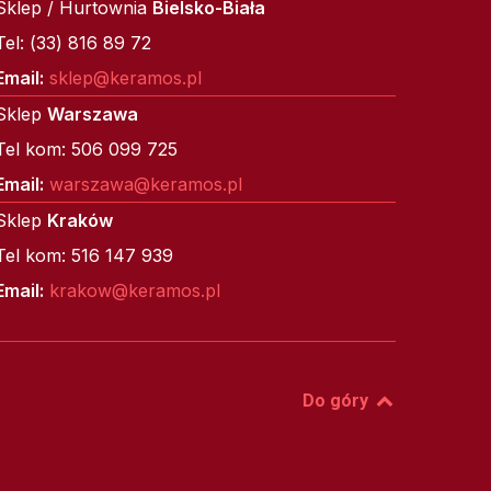
Sklep / Hurtownia
Bielsko-Biała
Tel: (33) 816 89 72
Email:
sklep@keramos.pl
Sklep
Warszawa
Tel kom: 506 099 725
Email:
warszawa@keramos.pl
Sklep
Kraków
Tel kom: 516 147 939
Email:
krakow@keramos.pl
Do góry