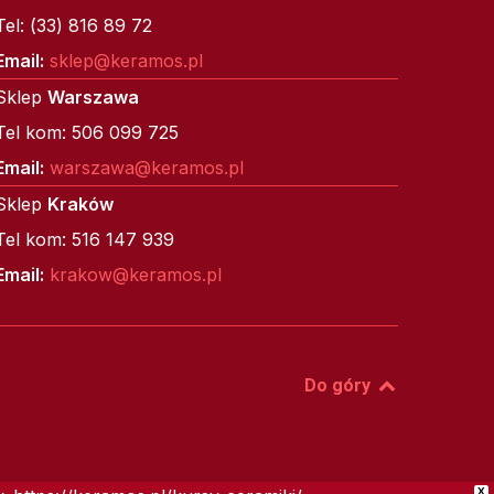
Tel: (33) 816 89 72
Email:
sklep@keramos.pl
Sklep
Warszawa
Tel kom: 506 099 725
Email:
warszawa@keramos.pl
Sklep
Kraków
Tel kom: 516 147 939
Email:
krakow@keramos.pl
Do góry
X