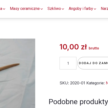
ia
Masy ceramiczne
Szkliwo
Angoby i farby
Nar
10,00
zł
brutto
ilość
DODAJ DO ZAM
szpatułka
01
SKU:
2020-01
Kategorie:
N
Podobne produkty