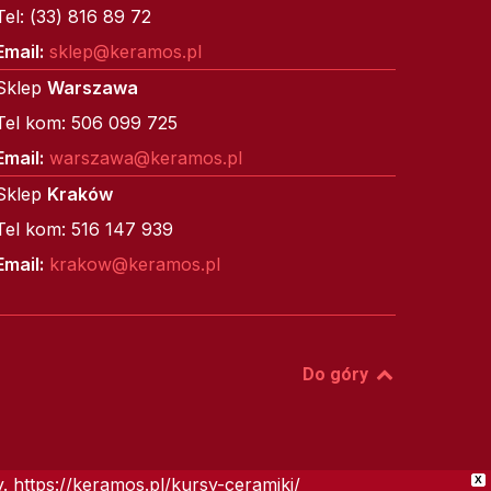
Tel: (33) 816 89 72
Email:
sklep@keramos.pl
Sklep
Warszawa
Tel kom: 506 099 725
Email:
warszawa@keramos.pl
Sklep
Kraków
Tel kom: 516 147 939
Email:
krakow@keramos.pl
Do góry
 https://keramos.pl/kursy-ceramiki/
X