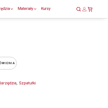
zędzia
Materiały
Kursy
ÓWIENIA
arzędzia
,
Szpatułki