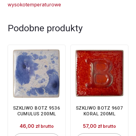
wysokotemperaturowe
Patyna
200ml
Podobne produkty
SZKLIWO BOTZ 9536
SZKLIWO BOTZ 9607
CUMULUS 200ML
KORAL 200ML
46,00
zł
57,00
zł
brutto
brutto