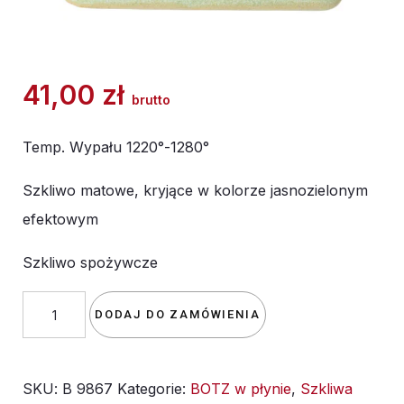
41,00
zł
brutto
Temp. Wypału 1220°-1280°
Szkliwo matowe, kryjące w kolorze jasnozielonym
efektowym
Szkliwo spożywcze
ilość
DODAJ DO ZAMÓWIENIA
Szkliwo
BOTZ
SKU:
B 9867
Kategorie:
BOTZ w płynie
,
Szkliwa
9867