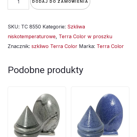
DODAJ DO ZAMÓWIENIA
szkliwo
TC
SKU:
TC 8550
Kategorie:
Szkliwa
8550/TC
niskotemperaturowe
,
Terra Color w proszku
750
Znacznik:
szkliwo Terra Color
Marka:
Terra Color
-
Santa
Lucia
Podobne produkty
-
1kg