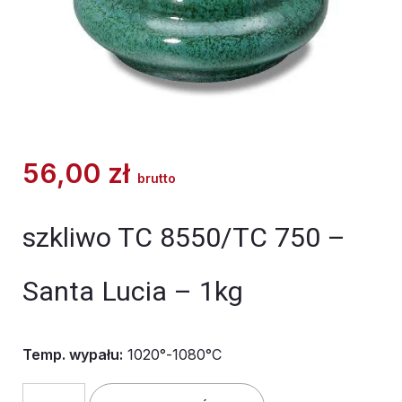
56,00
zł
brutto
szkliwo TC 8550/TC 750 –
Santa Lucia – 1kg
Temp. wypału:
1020°-1080°C
ilość