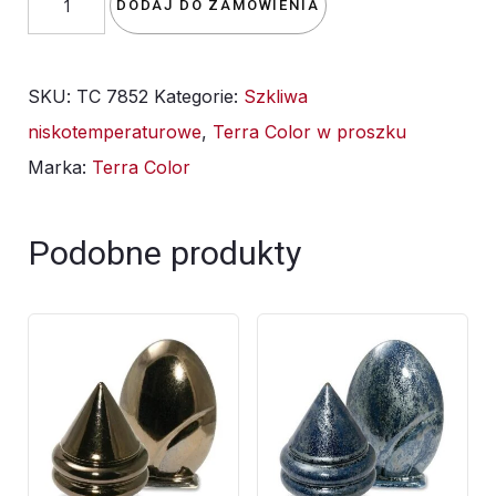
DODAJ DO ZAMÓWIENIA
szkliwo
TC
SKU:
TC 7852
Kategorie:
Szkliwa
7852/TC
niskotemperaturowe
,
Terra Color w proszku
352
Marka:
Terra Color
meteoryt
-
1kg
Podobne produkty