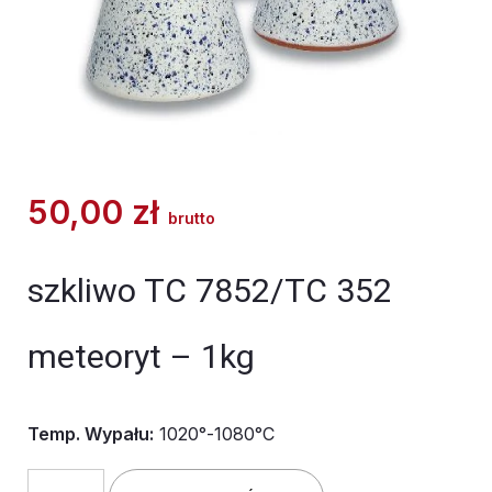
50,00
zł
brutto
szkliwo TC 7852/TC 352
meteoryt – 1kg
Temp. Wypału:
1020°-1080°C
ilość