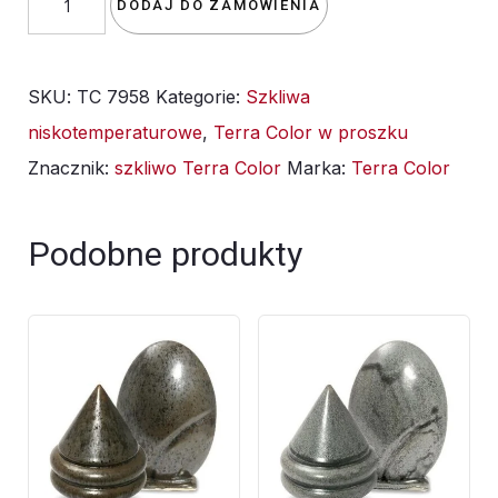
DODAJ DO ZAMÓWIENIA
szkliwo
TC
SKU:
TC 7958
Kategorie:
Szkliwa
7958/TC
niskotemperaturowe
,
Terra Color w proszku
258
Znacznik:
szkliwo Terra Color
Marka:
Terra Color
Fioletowe
-
1kg
Podobne produkty