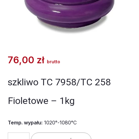
76,00
zł
brutto
szkliwo TC 7958/TC 258
Fioletowe – 1kg
Temp. wypału:
1020°-1080°C
ilość