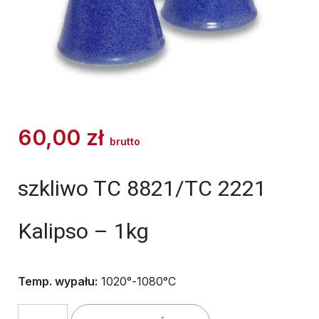
60,00
zł
brutto
szkliwo TC 8821/TC 2221
Kalipso – 1kg
Temp. wypału:
1020°-1080°C
ilość