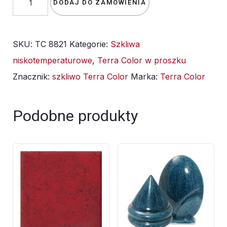
DODAJ DO ZAMÓWIENIA
szkliwo
TC
SKU:
TC 8821
Kategorie:
Szkliwa
8821/TC
niskotemperaturowe
,
Terra Color w proszku
2221
Znacznik:
szkliwo Terra Color
Marka:
Terra Color
Kalipso
-
1kg
Podobne produkty