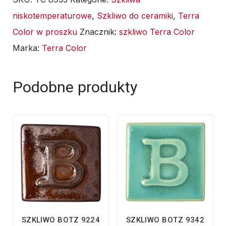
8953
niskotemperaturowe
,
Szkliwo do ceramiki
,
Terra
srebrzysta
Color w proszku
Znacznik:
szkliwo Terra Color
gwiazda
Marka:
Terra Color
-
1kg
Podobne produkty
SZKLIWO BOTZ 9224
SZKLIWO BOTZ 9342