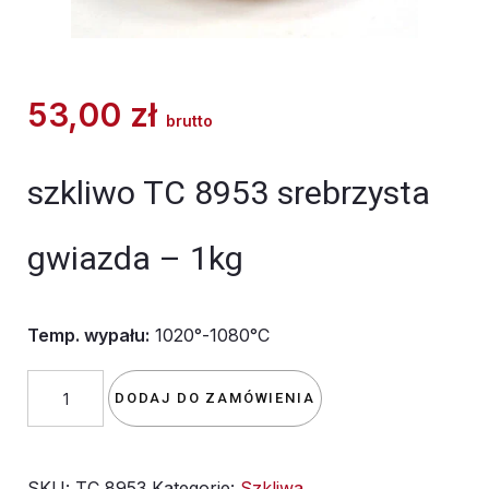
53,00
zł
brutto
szkliwo TC 8953 srebrzysta
gwiazda – 1kg
Temp. wypału:
1020°-1080°C
ilość
DODAJ DO ZAMÓWIENIA
szkliwo
TC
SKU:
TC 8953
Kategorie:
Szkliwa