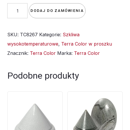
ilość
DODAJ DO ZAMÓWIENIA
Szkliwo
TC
SKU:
TC8267
Kategorie:
Szkliwa
8267/TC
wysokotemperaturowe
,
Terra Color w proszku
667-
Znacznik:
Terra Color
Marka:
Terra Color
Biały
Krokus
-
Podobne produkty
1kg