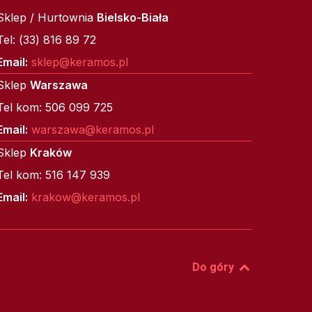
Sklep / Hurtownia
Bielsko-Biała
Tel: (33) 816 89 72
Email:
sklep@keramos.pl
Sklep
Warszawa
Tel kom: 506 099 725
Email:
warszawa@keramos.pl
Sklep
Kraków
Tel kom: 516 147 939
Email:
krakow@keramos.pl
Do góry