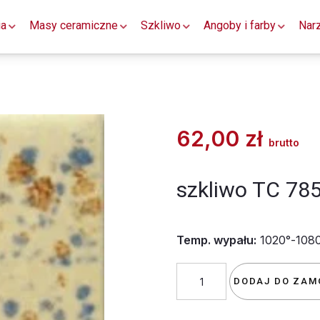
ia
Masy ceramiczne
Szkliwo
Angoby i farby
Nar
62,00
zł
brutto
szkliwo TC 78
Temp. wypału:
1020°-108
ilość
DODAJ DO ZAM
szkliwo
TC