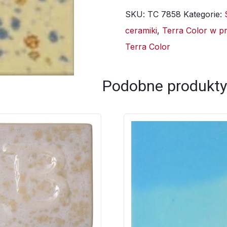
SKU:
TC 7858
Kategorie:
7858
ceramiki
,
Terra Color w p
Walencja
Terra Color
-
1kg
Podobne produkty