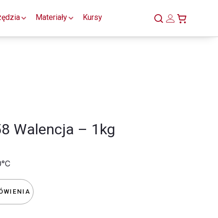
zędzia
Materiały
Kursy
58 Walencja – 1kg
0°C
ÓWIENIA