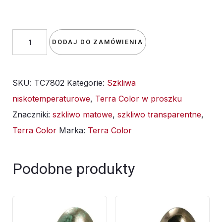
ilość
DODAJ DO ZAMÓWIENIA
Szkliwo
TC
SKU:
TC7802
Kategorie:
Szkliwa
7802/TC302
niskotemperaturowe
,
Terra Color w proszku
Transparent
Znaczniki:
szkliwo matowe
,
szkliwo transparentne
,
Matowy
Terra Color
Marka:
Terra Color
-
1kg
Podobne produkty