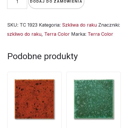
DODAJ DO ZAMÓWIENIA
szkliwo
TC
SKU:
TC 1923
Kategoria:
Szkliwa do raku
Znaczniki:
1923
szkliwo do raku
,
Terra Color
Marka:
Terra Color
-
Aquaverde
do
Podobne produkty
raku
-
1kg