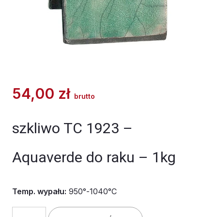
54,00
zł
brutto
szkliwo TC 1923 –
Aquaverde do raku – 1kg
Temp. wypału:
950°-1040°C
ilość