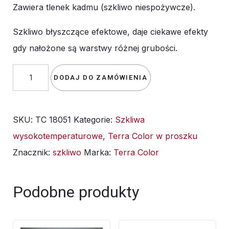
Zawiera tlenek kadmu (szkliwo niespożywcze).
Szkliwo błyszczące efektowe, daje ciekawe efekty
gdy nałożone są warstwy różnej grubości.
ilość
DODAJ DO ZAMÓWIENIA
Szkliwo
TC
SKU:
TC 18051
Kategorie:
Szkliwa
18051
wysokotemperaturowe
,
Terra Color w proszku
Potpourri
Znacznik:
szkliwo
Marka:
Terra Color
-
1kg
Podobne produkty