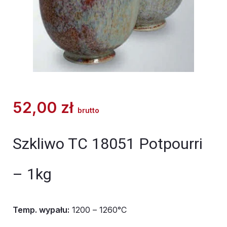
52,00
zł
brutto
Szkliwo TC 18051 Potpourri
– 1kg
Temp. wypału:
1200 – 1260°C