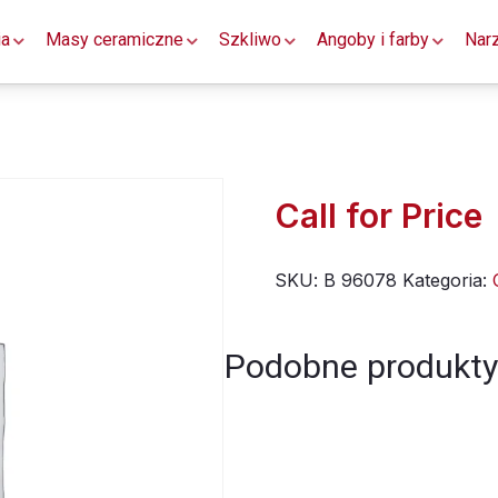
ia
Masy ceramiczne
Szkliwo
Angoby i farby
Nar
Call for Price
SKU:
B 96078
Kategoria:
Podobne produkty