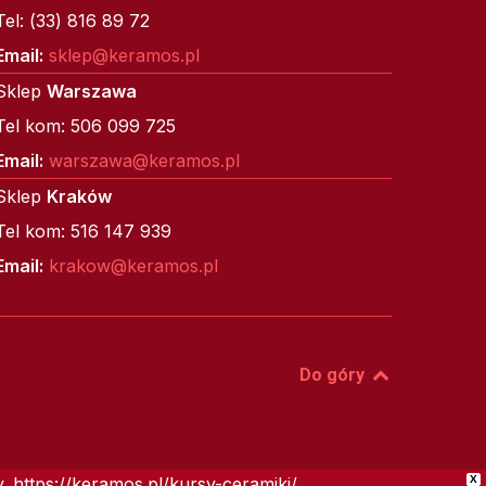
Tel: (33) 816 89 72
Email:
sklep@keramos.pl
Sklep
Warszawa
Tel kom: 506 099 725
Email:
warszawa@keramos.pl
Sklep
Kraków
Tel kom: 516 147 939
Email:
krakow@keramos.pl
Do góry
 https://keramos.pl/kursy-ceramiki/
X