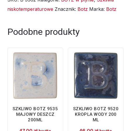
9562
niskotemperaturowe
Znacznik:
Botz
Marka:
Botz
Bakłażan
200
ml
Podobne produkty
SZKLIWO BOTZ 9535
SZKLIWO BOTZ 9520
MAJOWY DESZCZ
KROPLA WODY 200
200ML
ML
47,00
zł
46,00
zł
brutto
brutto