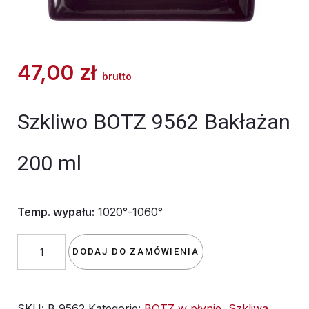
47,00
zł
brutto
Szkliwo BOTZ 9562 Bakłażan
200 ml
Temp. wypału:
1020°-1060°
ilość
DODAJ DO ZAMÓWIENIA
Szkliwo
BOTZ
SKU:
B 9562
Kategorie:
BOTZ w płynie
,
Szkliwa