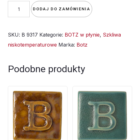
ilość
DODAJ DO ZAMÓWIENIA
Szkliwo
BOTZ
SKU:
B 9317
Kategorie:
BOTZ w płynie
,
Szkliwa
PRO
niskotemperaturowe
Marka:
Botz
9317
Surowy
Diament
Podobne produkty
200ml