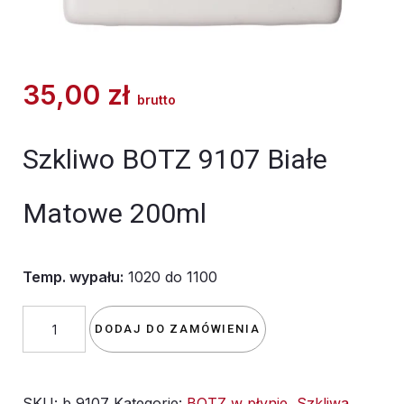
35,00
zł
brutto
Szkliwo BOTZ 9107 Białe
Matowe 200ml
Temp. wypału:
1020 do 1100
ilość
DODAJ DO ZAMÓWIENIA
Szkliwo
BOTZ
SKU:
b 9107
Kategorie:
BOTZ w płynie
,
Szkliwa