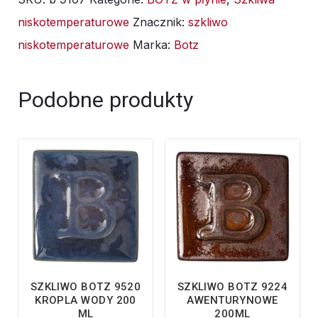
9107
niskotemperaturowe
Znacznik:
szkliwo
Białe
niskotemperaturowe
Marka:
Botz
Matowe
200ml
Podobne produkty
SZKLIWO BOTZ 9520
SZKLIWO BOTZ 9224
KROPLA WODY 200
AWENTURYNOWE
ML
200ML