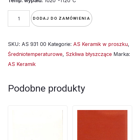
Temp. wypału:
1020°-1120°C
ilość
DODAJ DO ZAMÓWIENIA
Szkliwo
-
SKU:
AS 931 00
Kategorie:
AS Keramik w proszku
,
AS
Średniotemperaturowe
,
Szkliwa błyszczące
Marka:
931
AS Keramik
błyszczące
-
żółte
Podobne produkty
żółtkowe
-
1kg