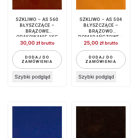
SZKLIWO – AS 560
SZKLIWO – AS 504
BŁYSZCZĄCE –
BŁYSZCZĄCE –
BRĄZOWE
BRĄZOWO
OPAKOWANIE 1KG
POMARAŃCZOWE –
30,00
zł
25,00
zł
1KG
brutto
brutto
DODAJ DO
DODAJ DO
ZAMÓWIENIA
ZAMÓWIENIA
Szybki podgląd
Szybki podgląd