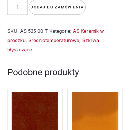
ilość
DODAJ DO ZAMÓWIENIA
Szkliwo
-
SKU:
AS 535 00 T
Kategorie:
AS Keramik w
AS
proszku
,
Średniotemperaturowe
,
Szkliwa
535T
błyszczące
błyszczące
-
brązowe
Podobne produkty
ciemne