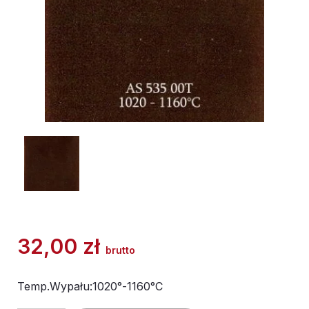
32,00
zł
brutto
Temp.Wypału:1020°-1160°C