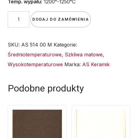
Temp. wypału:
1200°-1250°C
ilość
DODAJ DO ZAMÓWIENIA
Szkliwo
-
SKU:
AS 514 00 M
Kategorie:
AS
Średniotemperaturowe
,
Szkliwa matowe
,
514M
Wysokotemperaturowe
Marka:
AS Keramik
matowe
-
beżowe
Podobne produkty
-
1kg