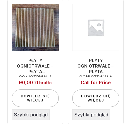
PŁYTY
PŁYTY
OGNIOTRWAŁE –
OGNIOTRWAŁE –
PŁYTA
PŁYTA
OGNIOTRWAŁA
OGNIOTRWAŁA
90,00
zł
Call for Price
250×250
400X400X12
brutto
DOWIEDZ SIĘ
DOWIEDZ SIĘ
WIĘCEJ
WIĘCEJ
Szybki podgląd
Szybki podgląd