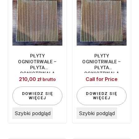
PŁYTY
PŁYTY
OGNIOTRWAŁE –
OGNIOTRWAŁE –
PŁYTA
PŁYTA
OGNIOTRWAŁA
OGNIOTRWAŁA
210,00
zł
Call for Price
335×380 K50
490X500X20 K250
brutto
DOWIEDZ SIĘ
DOWIEDZ SIĘ
WIĘCEJ
WIĘCEJ
Szybki podgląd
Szybki podgląd