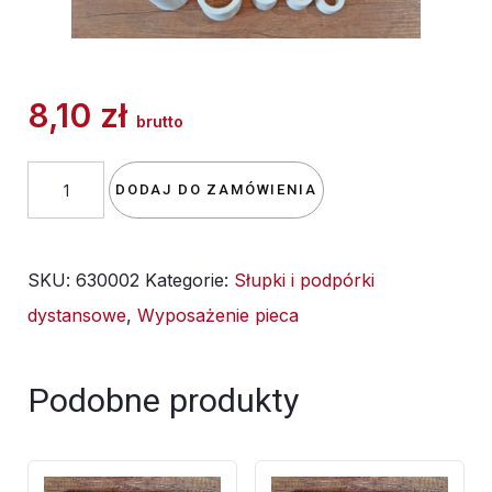
8,10
zł
brutto
ilość
DODAJ DO ZAMÓWIENIA
słupki
dystansowe
SKU:
630002
Kategorie:
Słupki i podpórki
MINI
dystansowe
,
Wyposażenie pieca
30
mm
Podobne produkty