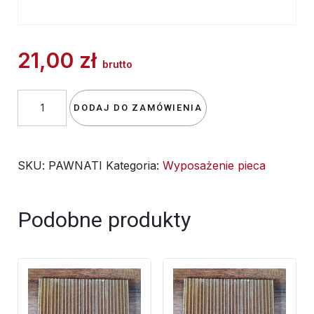
21,00
zł
brutto
ilość
DODAJ DO ZAMÓWIENIA
płyty
ogniotrwałe
SKU:
PAWNATI
Kategoria:
Wyposażenie pieca
-
emulsja
ochronna
Podobne produkty
w
proszku