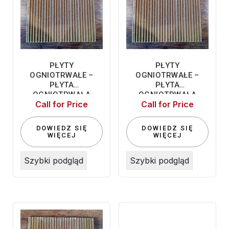
PŁYTY
PŁYTY
OGNIOTRWAŁE –
OGNIOTRWAŁE –
PŁYTA
PŁYTA
OGNIOTRWAŁA
OGNIOTRWAŁA
Call for Price
Call for Price
500*650*17 K300
450X450X14
DOWIEDZ SIĘ
DOWIEDZ SIĘ
WIĘCEJ
WIĘCEJ
Szybki podgląd
Szybki podgląd