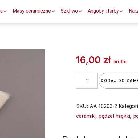
ia
Masy ceramiczne
Szkliwo
Angoby i farby
Nar
16,00
zł
brutto
ilość
DODAJ DO ZAM
PĘDZEL
Z
SKU:
AA 10203-2
Kategor
KOZY
ceramiki
,
pędzel miękki
,
p
MIĘKKI
SZEROKI
5cm