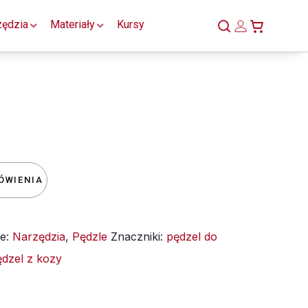
zędzia
Materiały
Kursy
ÓWIENIA
ie:
Narzędzia
,
Pędzle
Znaczniki:
pędzel do
ędzel z kozy