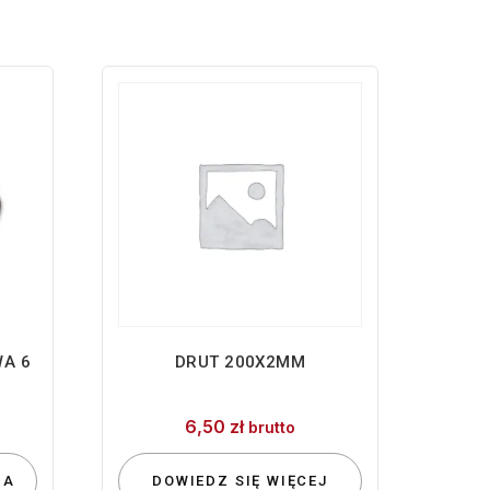
WA 6
DRUT 200X2MM
6,50
zł
brutto
IA
DOWIEDZ SIĘ WIĘCEJ