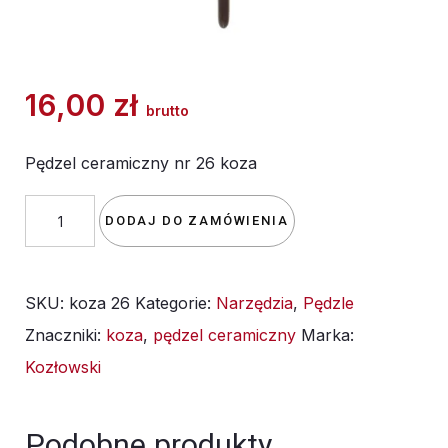
16,00
zł
brutto
Pędzel ceramiczny nr 26 koza
ilość
DODAJ DO ZAMÓWIENIA
Pędzel
ceramiczny
SKU:
koza 26
Kategorie:
Narzędzia
,
Pędzle
nr
Znaczniki:
koza
,
pędzel ceramiczny
Marka:
26
Kozłowski
koza
Podobne produkty