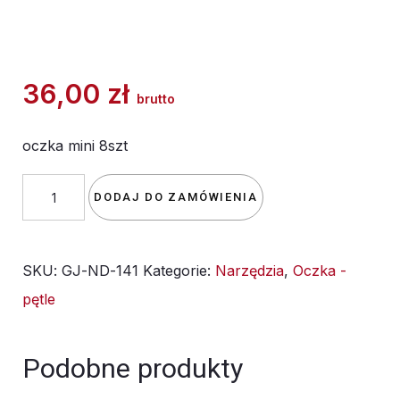
36,00
zł
brutto
oczka mini 8szt
ilość
DODAJ DO ZAMÓWIENIA
oczka
mini
SKU:
GJ-ND-141
Kategorie:
Narzędzia
,
Oczka -
8szt
pętle
Podobne produkty