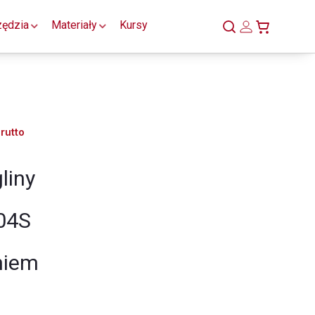
zędzia
Materiały
Kursy
rutto
liny
04S
niem