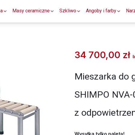
ia
Masy ceramiczne
Szkliwo
Angoby i farby
Nar
34 700,00
zł
b
Mieszarka do g
SHIMPO NVA-
z odpowietrze
Wysyłka tylko paletą!