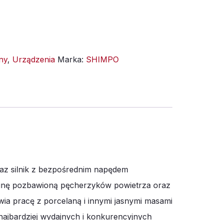
ny
,
Urządzenia
Marka:
SHIMPO
az silnik z bezpośrednim napędem
linę pozbawioną pęcherzyków powietrza oraz
iwia pracę z porcelaną i innymi jasnymi masami
najbardziej wydajnych i konkurencyjnych