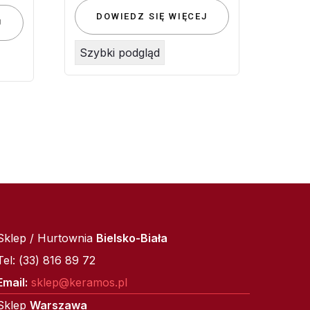
DOWIEDZ SIĘ WIĘCEJ
J
Szybki podgląd
Sklep / Hurtownia
Bielsko-Biała
Tel: (33) 816 89 72
Email:
sklep@keramos.pl
Sklep
Warszawa