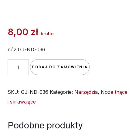
8,00
zł
brutto
nóż GJ-ND-036
ilość
DODAJ DO ZAMÓWIENIA
nóż
GJ-
SKU:
GJ-ND-036
Kategorie:
Narzędzia
,
Noże tnące
ND-
i skrawające
036
Podobne produkty