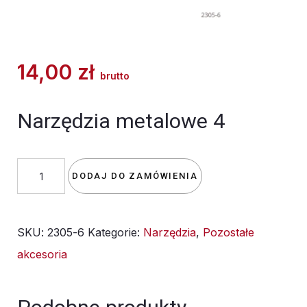
14,00
zł
brutto
Narzędzia metalowe 4
ilość
DODAJ DO ZAMÓWIENIA
narzędzia
metalowe
SKU:
2305-6
Kategorie:
Narzędzia
,
Pozostałe
4
akcesoria