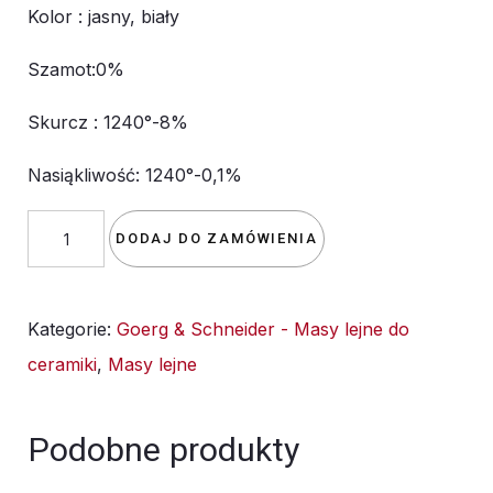
Kolor : jasny, biały
Szamot:0%
Skurcz : 1240°-8%
Nasiąkliwość: 1240°-0,1%
ilość
DODAJ DO ZAMÓWIENIA
Masa
Lejna
Kategorie:
Goerg & Schneider - Masy lejne do
Goerg&Schneider
ceramiki
,
Masy lejne
1100
w
proszku
Podobne produkty
-