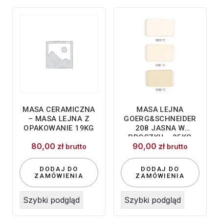
25kg
(komplet
wraz
z
zaprawiaczami)
MASA CERAMICZNA
MASA LEJNA
– MASA LEJNA Z
GOERG&SCHNEIDER
OPAKOWANIE 19KG
208 JASNA W
PROSZKU – 25KG
80,00
zł
90,00
zł
brutto
brutto
DODAJ DO
DODAJ DO
ZAMÓWIENIA
ZAMÓWIENIA
Szybki podgląd
Szybki podgląd