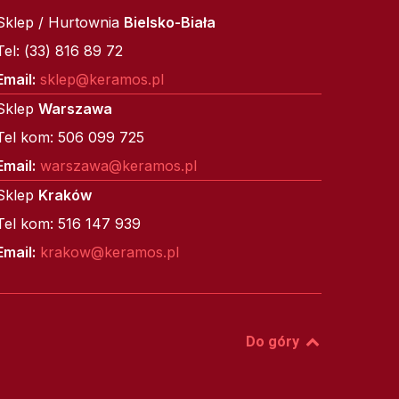
Sklep / Hurtownia
Bielsko-Biała
Tel: (33) 816 89 72
Email:
sklep@keramos.pl
Sklep
Warszawa
Tel kom: 506 099 725
Email:
warszawa@keramos.pl
Sklep
Kraków
Tel kom: 516 147 939
Email:
krakow@keramos.pl
Do góry