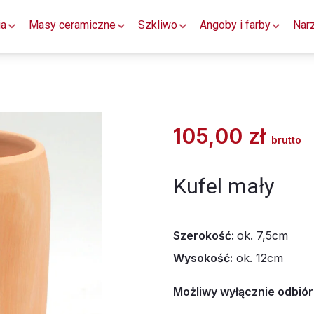
ia
Masy ceramiczne
Szkliwo
Angoby i farby
Nar
105,00
zł
brutto
Kufel mały
Szerokość:
ok. 7,5cm
Wysokość:
ok. 12cm
Możliwy wyłącznie odbiór