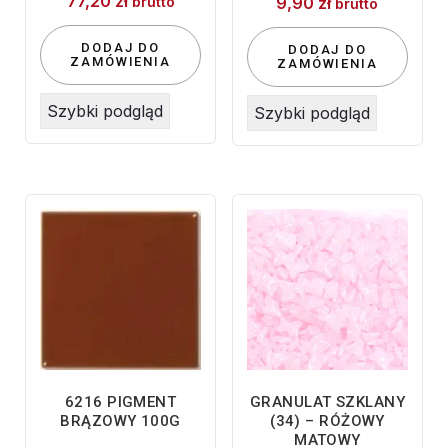
77,20
zł
brutto
9,90
zł
brutto
DODAJ DO
DODAJ DO
ZAMÓWIENIA
ZAMÓWIENIA
Szybki podgląd
Szybki podgląd
6216 PIGMENT
GRANULAT SZKLANY
BRĄZOWY 100G
(34) – RÓŻOWY
MATOWY