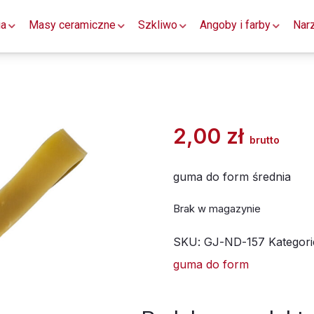
ia
Masy ceramiczne
Szkliwo
Angoby i farby
Nar
2,00
zł
brutto
guma do form średnia
Brak w magazynie
SKU:
GJ-ND-157
Kategori
guma do form