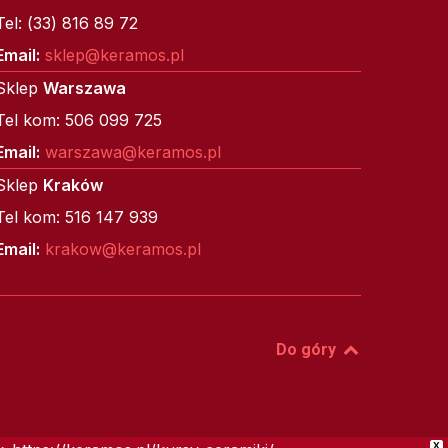
Tel: (33) 816 89 72
Email:
sklep@keramos.pl
Sklep
Warszawa
Tel kom: 506 099 725
Email:
warszawa@keramos.pl
Sklep
Kraków
Tel kom: 516 147 939
Email:
krakow@keramos.pl
Do góry
X