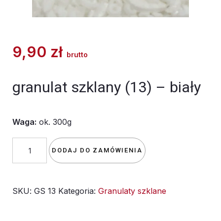
9,90
zł
brutto
granulat szklany (13) – biały
Waga:
ok. 300g
ilość
DODAJ DO ZAMÓWIENIA
granulat
szklany
SKU:
GS 13
Kategoria:
Granulaty szklane
(13)
-