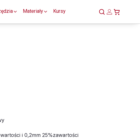
zędzia
Materiały
Kursy
wy
artości i 0,2mm 25%zawartości