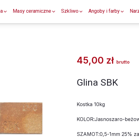
ia
Masy ceramiczne
Szkliwo
Angoby i farby
Nar
45,00
zł
brutto
Glina SBK
Kostka 10kg
KOLOR:Jasnoszaro-beżo
SZAMOT:0,5-1mm 25% zaw