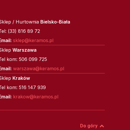
Sklep / Hurtownia
Bielsko-Biała
Tel: (33) 816 89 72
Email:
sklep@keramos.pl
Sklep
Warszawa
Tel kom: 506 099 725
Email:
warszawa@keramos.pl
Sklep
Kraków
Tel kom: 516 147 939
Email:
krakow@keramos.pl
Do góry