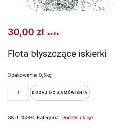
30,00
zł
brutto
Flota błyszczące iskierki
Opakowanie: 0,5kg
ilość
DODAJ DO ZAMÓWIENIA
flota
-
SKU:
15094
Kategoria:
Dodatki i kleje
błyszczące
iskierki