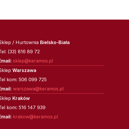
Sklep / Hurtownia
Bielsko-Biała
Tel: (33) 816 89 72
Email:
sklep@keramos.pl
Sklep
Warszawa
Tel kom: 506 099 725
Email:
warszawa@keramos.pl
Sklep
Kraków
Tel kom: 516 147 939
Email:
krakow@keramos.pl