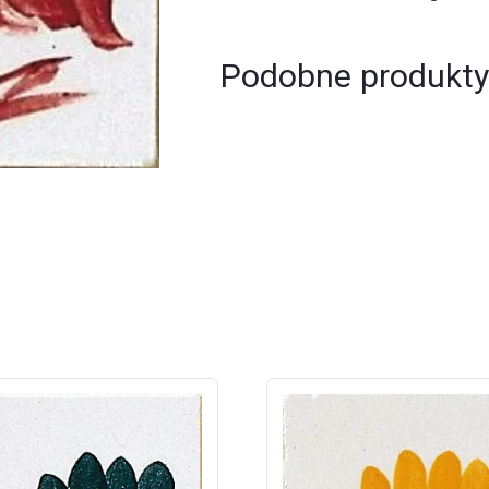
-
purpurowa
Podobne produkty