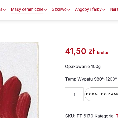
ia
Masy ceramiczne
Szkliwo
Angoby i farby
Nar
41,50
zł
brutto
Opakowanie 100g
Temp.Wypału 980°-1200°
ilość
DODAJ DO ZAM
farba
majolikowa
SKU:
FT 6170
Kategoria:
TC