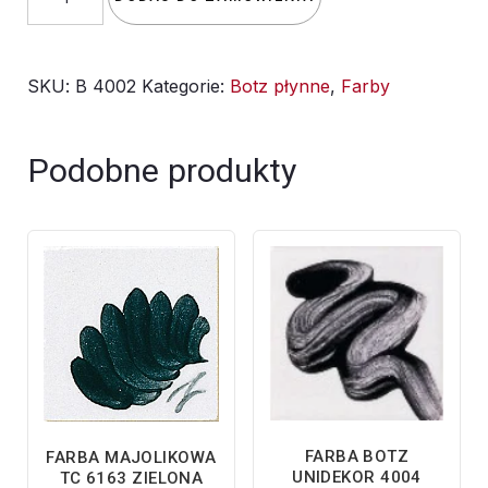
Farba
BOTZ
SKU:
B 4002
Kategorie:
Botz płynne
,
Farby
UNIDEKOR
4002
Kobaltowa
Podobne produkty
-
36ml
FARBA BOTZ
FARBA MAJOLIKOWA
UNIDEKOR 4004
TC 6163 ZIELONA