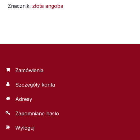
Znacznik:
złota angoba
083
250ml
Zamówienia
Szczegóły konta
Adresy
Zapomniane hasło
Wyloguj