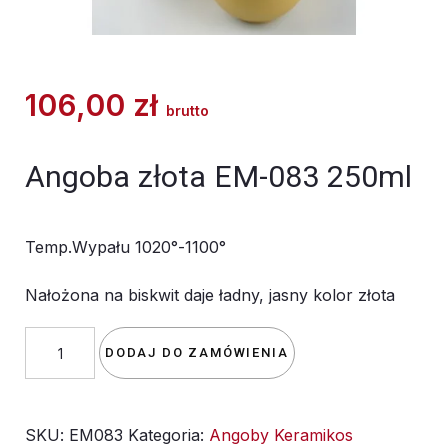
106,00
zł
brutto
Angoba złota EM-083 250ml
Temp.Wypału 1020°-1100°
Nałożona na biskwit daje ładny, jasny kolor złota
ilość
DODAJ DO ZAMÓWIENIA
Angoba
złota
SKU:
EM083
Kategoria:
Angoby Keramikos
EM-